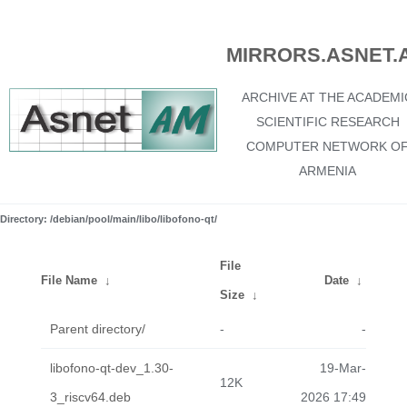
MIRRORS.ASNET.
ARCHIVE AT THE ACADEMI
SCIENTIFIC RESEARCH
COMPUTER NETWORK O
ARMENIA
Directory: /debian/pool/main/libo/libofono-qt/
File
File Name
↓
Date
↓
Size
↓
Parent directory/
-
-
libofono-qt-dev_1.30-
19-Mar-
12K
3_riscv64.deb
2026 17:49