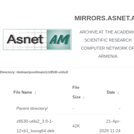
MIRRORS.ASNET.
ARCHIVE AT THE ACADEMI
SCIENTIFIC RESEARCH
COMPUTER NETWORK O
ARMENIA
Directory: /debian/pool/main/z/z8530-utils2/
File
File Name
↓
Date
↓
Size
↓
Parent directory/
-
-
z8530-utils2_3.0-1-
21-Apr-
42K
12+b1_loong64.deb
2026 11:24