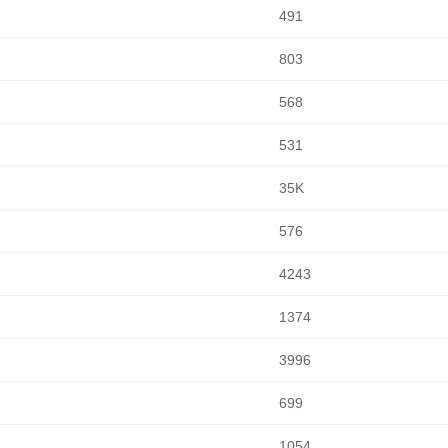
491
803
568
531
35K
576
4243
1374
3996
699
1054