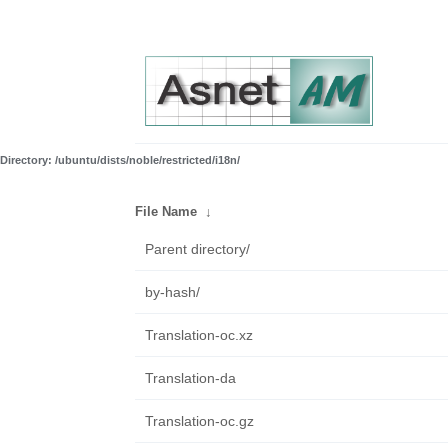
Directory: /ubuntu/dists/noble/restricted/i18n/
File Name
↓
Parent directory/
by-hash/
Translation-oc.xz
Translation-da
Translation-oc.gz